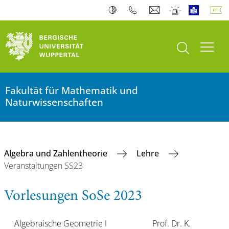
Suche öffnen
Navi
Fakultät für Mathematik und
Naturwissenschaften
Algebra und Zahlentheorie
Lehre
Veranstaltungen SS23
Vorlesungen SoSe 2023
Algebraische Geometrie I
Prof. Dr. K.